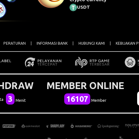
Crypto Currency
USDT
PERATURAN
|
INFORMASI BANK
|
HUBUNGI KAMI
|
KEBIJAKAN P
THDRAW
MEMBER ONLINE
3
16107
ta
Menit
Member