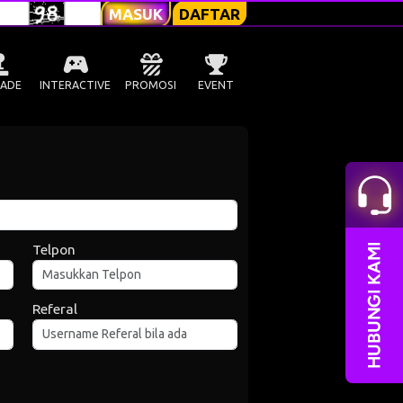
MASUK
DAFTAR
 Deposit sebelum melakukan transaksi !
INFO : LINEJITU Sudah hadir 
ADE
INTERACTIVE
PROMOSI
EVENT
Telpon
Referal