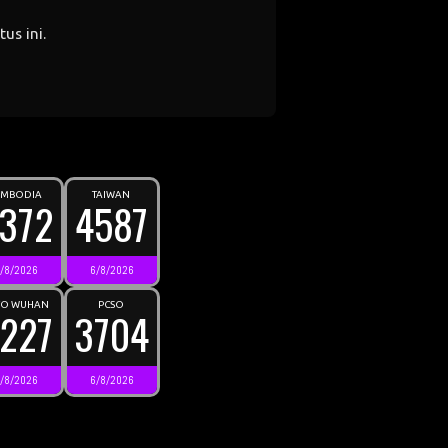
us ini.
AMBODIA
TAIWAN
372
4587
/8/2026
6/8/2026
TO WUHAN
PCSO
227
3704
/8/2026
6/8/2026